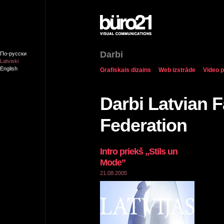
Darbi
По-русски
Latviski
English
Grafiskais dizains
Web izstrāde
Video p
Darbi Latvian 
Federation
Intro priekš „Stils un
Mode”
21.08.2005