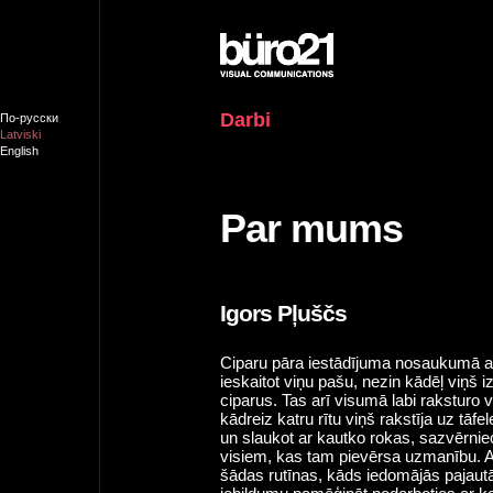
Darbi
По-русски
Latviski
English
Par mums
Igors Pļuščs
Ciparu pāra iestādījuma nosaukumā a
ieskaitot viņu pašu, nezin kādēļ viņš i
ciparus. Tas arī visumā labi raksturo 
kādreiz katru rītu viņš rakstīja uz tāf
un slaukot ar kautko rokas, sazvērnie
visiem, kas tam pievērsa uzmanību.
šādas rutīnas, kāds iedomājās pajautā