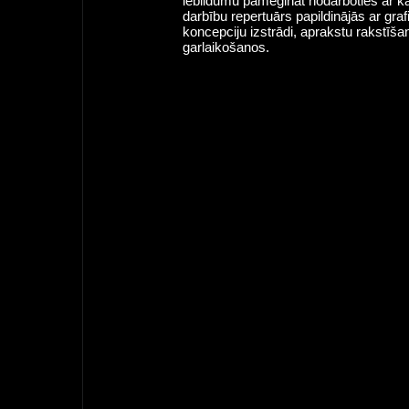
iebildumu pamēģināt nodarboties ar ka
darbību repertuārs papildinājās ar graf
koncepciju izstrādi, aprakstu rakstīša
garlaikošanos.