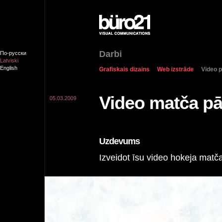
Darbi
По-русски
Latviski
English
Grafiskais dizains
Web izstrāde
Video p
Video matča p
05.03.2009
Uzdevums
Izveidot īsu video hokeja matč