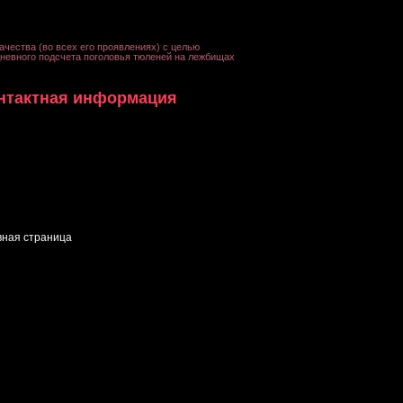
ачества (во всех его проявлениях) с целью
невного подсчета поголовья тюленей на лежбищах
нтактная информация
вная страница