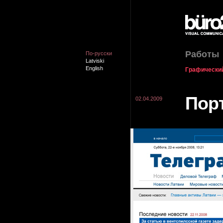
Работы
По-русски
Latviski
English
Графически
Порт
02.04.2009