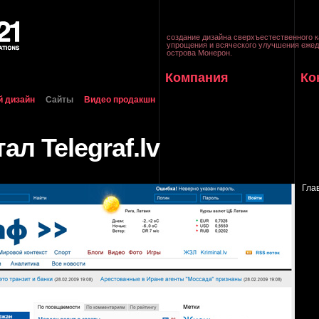
создание дизайна сверхъестественного к
упрощения и всяческого улучшения ежед
острова Монерон.
Компания
Ко
й дизайн
Сайты
Видео продакшн
ал Telegraf.lv
Гла