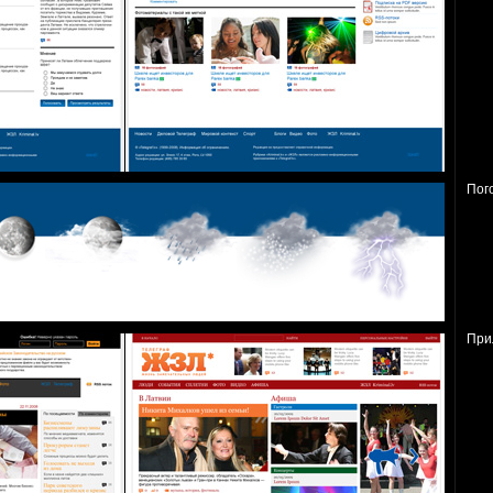
Пог
При