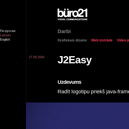
Darbi
По-русски
Latviski
English
Grafiskais dizains
Web izstrāde
Video p
J2Easy
27.09.2004
Uzdevums
Radīt logotipu priekš java-fra