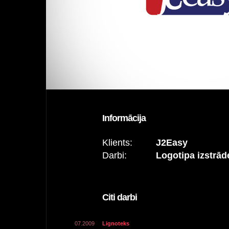
Informācija
Klients:
J2Easy
Darbi:
Logotipa izstrād
Citi darbi
07.2009
Lignoteks