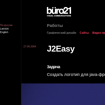
Работы
По-русски
Latviski
English
Графический дизайн
Сайты
Видео п
J2Easy
27.09.2004
Задача
Создать логотип для java-ф