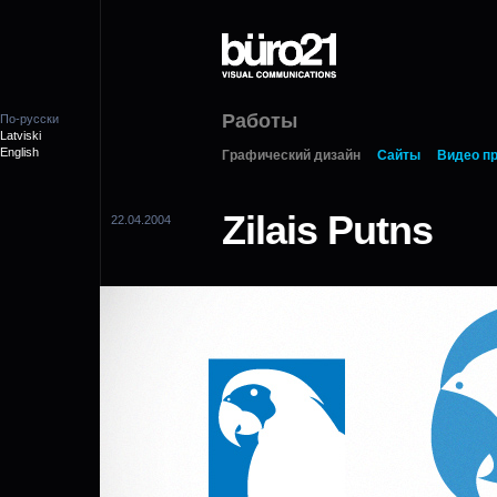
Работы
По-русски
Latviski
English
Графический дизайн
Сайты
Видео п
Zilais Putns
22.04.2004